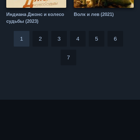
Индиана Джонс и колесо
Волк и лев (2021)
судьбы (2023)
1
2
3
4
5
6
7