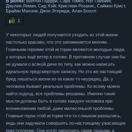
В ролях:
Вилтон Годфри, Сара Томко, Нат Паннинг,
Джулия Леман, Сид Хэйг, Кристиан Розакис, Саймон Крист,
Брайан Махони, Джон Этеридж, Алан Боэлл
1
У некоторых людей получается уходить из этой жизни
настолько красиво, что это запоминается многим.
Главными героями этой истории являются молодые люди,
у которых ещё ветер в голове. В противном случае они бы
не думали о всякой дичи по типу, как можно написать
идеальную предсмертную записку. Но это же настоящий
бред лишаться жизни из-за каких-то неурядиц. Да, у
человека бывают реальные проблемы. Ко всему можно
найти подход, все проблемы решаемы. Именно такие
мысли должны быть в голове каждого человека при
возникновении любой, даже малюсенькой проблемы.
Главные герои этой истории что-то слишком разошлись,
ведь они задумали совершить по-настоящему ужасающее
преступление. Они хотят наполнить гараж людьми, а