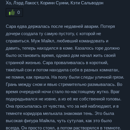
Хо, Лэрд Лакост, Коринн Суини, Кэти Сальводон
0
Сара едва держалась после недавней аварии. Потеря
дочери создала ту самую пустоту, с которой не
справиться. Муж Майкл, любивший командовать и
давить, теперь находился в коме. Казалось горе должно
было остановить время, однако дом начал жить своей
странной жизнью. Сара проваливалась в короткий,
тяжёлый сон и потом находила себя в разных комнатах,
не помня, как пришла. На полу были следы уличной грязи.
Грань между сном и явью стремительно размывалась. Во
время очередной ночи стало по-настоящему жутко. Враг
подкрадывался не извне, а из её же собственной головы.
Она просыпалась от чувства, что за ней наблюдают, и в
темноте коридора мелькала знакомая тень. Это была
высокая фигура Майкла, чуть сутулая, как это было
всегда. Он просто стоял, а потом растворялся в темноте.