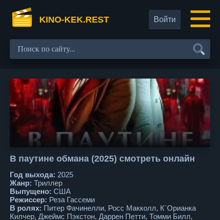
KINO-KEK.REST
Войти
В паутине обмана (2025) смотреть онлайн
Год выхода:
2025
Жанр:
Триллер
Выпущено:
США
Режиссер:
Реза Гассеми
В ролях:
Питер Фачинелли, Росс Макколл, К`Орианка
Килчер, Джеймс Пэкстон, Даррен Петти, Томми Билл,