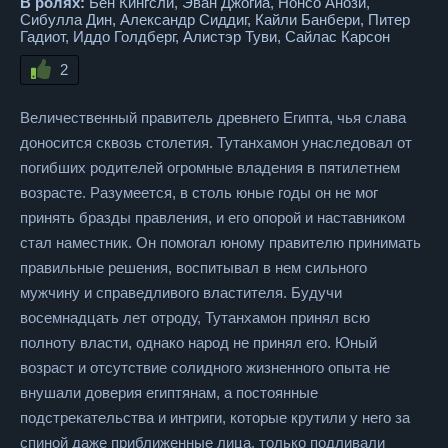
В ролях:
Бен Кингсли, Эван Джогиа, Нонсо Анози,
Сибулла Дин, Александр Сиддиг, Кайли Банбери, Питер
Гадиот, Иддо Голдберг, Алистэр Туви, Сайлас Карсон
2
Величественный правитель древнего Египта, чья слава
доносится сквозь столетия. Тутанхамон унаследовал от
погибших родителей огромные владения в пятилетнем
возрасте. Разумеется, в столь юные годы он не мог
принять бразды правления, и его опорой и наставником
стал наместник. Он помогал юному правителю принимать
правильные решения, воспитывал в нем сильного
мужчину и справедливого властителя. Будучи
восемнадцать лет отроду, Тутанхамон принял всю
полноту власти, однако народ не принял его. Юный
возраст и отсутствие солидного жизненного опыта не
внушали доверия египтянам, а постоянные
подстрекательства и интриги, которые крутили у него за
спиной даже приближенные лица, только подливали