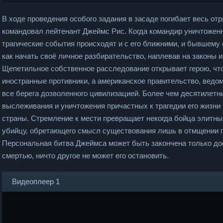
В ходе проведения особого задания в засаде погибает весь от
командовал лейтенант Джеймс Рис. Когда командир уничтожен
трагические события происходят и с его ближними, и бывшему 
как начать своё личное разбирательство, наплевав на законы 
Щепетильное собственное расследование открывает герою, что
иностранные противники, а американское правительство, вед
все берега дозволенного цивилизацией. Более чем десятилетн
выслеживания и уничтожения причастных к трагедии его жизн
страны. Стремление к мести превращает некогда бойца элитны
убийцу, обретающего смысл существования лишь в отмщении п
Персональная битва Джеймса может быть закончена только д
смертью, ничто другое не может его остановить.
Видеоплеер 1