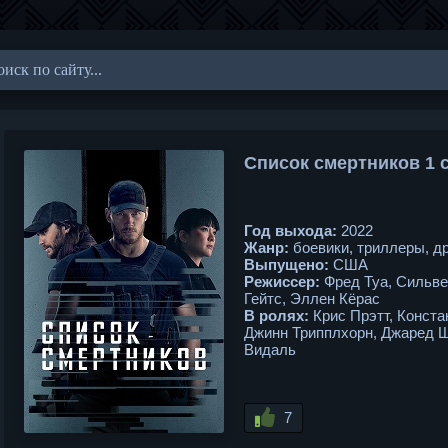
Список смертников 1 с
Год выхода:
2022
Жанр:
боевики, триллеры, д
Выпущено:
США
Режиссер:
Фред Туа, Сильвен
Гейтс, Эллен Кёрас
В ролях:
Крис Прэтт, Конста
Джинн Трипплхорн, Джаред Ш
Видаль
7