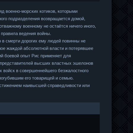
ряд военно-морских котиков, которыми
ного подразделения возвращается домой,
отважному военному не остаётся ничего иного,
и правила ведения войны.
 в смерти дорогих ему людей повинны не
омое жаждой абсолютной власти и потерявшее
ий боевой опыт Рис применяет для
и представителей высших властных эшелонов
х войск в совершеннейшего безжалостного
огубившим его товарищей и семью.
остижением наивысшей справедливости или