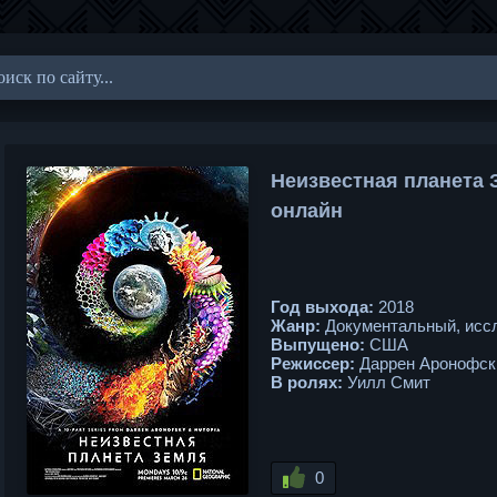
Неизвестная планета З
онлайн
Год выхода:
2018
Жанр:
Документальный, исс
Выпущено:
США
Режиссер:
Даррен Аронофск
В ролях:
Уилл Смит
0