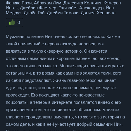
Феникс Раэи, Абрахам Лим, Джессика Коллинз, Кэмерон
Инглз, Джейлин Флетчер, Элизабет Александер, Йен
Медоуз, Джойс Гай, Джейми Тимони, Дэниел Хеншелл
0
Мужчине по имени Ник очень сильно не повезло. Как же
такой приличный с первого взгляда человек, мог
ввязаться в такую скверную историю. Он кажется
отличным семьянином и хорошим парнем, но, возможно,
это всего лишь его маска. Многие люди привыкли играть с
остальными, в то время как сами не являются теми, кого
из себя представляют. Жизнь главного героя начинает
идти под откос, и он даже сам не понимает, почему так
происходит. Его похищают какие-то неизвестные
психопаты, а теперь в интернете появляется видео с его
признанием в том, что он является абьюзером. Близкие
главного героя должны выяснить, что же это за история на
самом деле, и как в ней участвует добрый семьянин Ник.