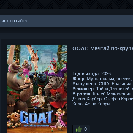
GOAT: Мечтай по-круп
Год выхода:
2026
Жанр:
Мультфильм, боевик, 
Выпущено:
США, Бразилия, 
Режиссер:
Тайри Диллихей, 
В ролях:
Калеб Маклафлин, 
Дэвид Харбор, Стефен Карри
Кола, Аеша Карри
0