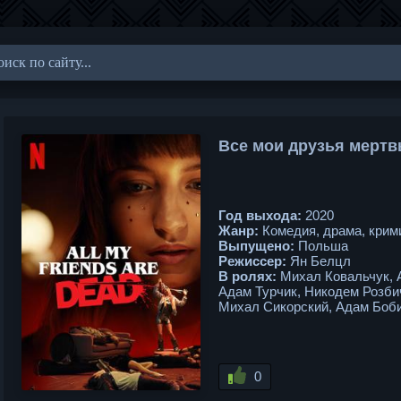
Все мои друзья мертв
Год выхода:
2020
Жанр:
Комедия, драма, крим
Выпущено:
Польша
Режиссер:
Ян Белцл
В ролях:
Михал Ковальчук, 
Адам Турчик, Никодем Розби
Михал Сикорский, Адам Боби
0