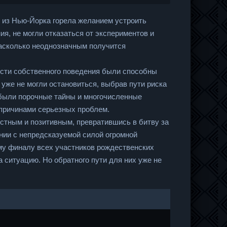
 из Нью-Йорка горела желанием устроить
я, не могли отказаться от экспериментов и
 насколько неоднозначным получится
ости собственного поведения были способны
уже не могли остановиться, выбрав пути риска
х были порочные тайны и многочисленные
ь причинами серьезных проблем.
стным и позитивным, превратившись в битву за
янии с непредсказуемой силой огромной
му финалу всех участников рождественских
 ситуацию. Но обратного пути для них уже не