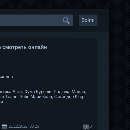
Войти
) смотреть онлайн
риллер
дхика Апте, Хума Куреши, Радхика Мадан,
нт Гоэль, Зейн Мари Кхан, Сикандер Кхер,
ни
21.12.2022, 00:25
0