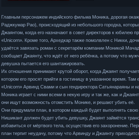
Главным персонажем индийского фильма Моника, дорогая окаж
Раджкумар Рао), происходящий из небольшого городка, которы
Джаянтом, когда его назначают в совет директоров к юбилею 
«Unicorn». Кроме того, Архедкар также помолвлен с Никки, доч
удаётся завязать роман с секретарём компании Моникой Мачад
сообщает Джаянту, что ждёт от него ребёнка, а потому что мужч
девушка пытается его шантажировать.
Их отношения принимают крутой оборот, когда Джаянт получает
котором его просят прийти в гостиницу в указанное время. Там
«Unicorn» Арвинд Свами и сын гендиректора Сатьянараяны и н
Моника играет с ними всеми в некую игру и так же, как и Джая
они ищут возможность отомстить Монике, и решают убить её.
Они придумали план, в котором каждый будет выполнять свою 
Нишикант должен будет убить девушку, Джаянт займётся транс
избавиться от мёртвого тела, осуществив его захоронение. Пер
план терпит неудачу, потому что Арвинду и Джаянту приходитс