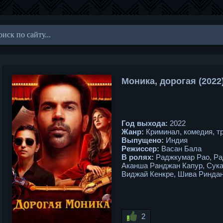
Моника, дорогая (2022
Год выхода:
2022
Жанр:
Криминал, комедия, т
Выпущено:
Индия
Режиссер:
Васан Бала
В ролях:
Раджкумар Рао, Ра
Аканша Ранджан Капур, Сука
Виджай Кенкре, Шива Ринда
2