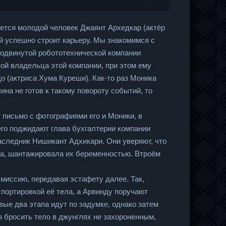
ется молодой человек Джаянт Архедкар (актёр
й успешно строит карьеру. Мы знакомимся с
продвинутой робототехнической компании
кой владельца этой компании, при этом ему
о (актриса Хума Куреши). Как-то раз Моника
ина не готов к такому повороту событий, то
 письмо с фотографиями его и Моники, в
 его поджидают глава бухгалтерии компании
аследник Нишикант Адхикари. Они уверяют, что
нта, шантажировала их беременностью. Втроём
миссию, передавая эстафету далее. Так,
портировкой её тела, а Арвинду поручают
вые два этапа идут по задумке, однако затем
я бросить тело в джунглях не захороненным,