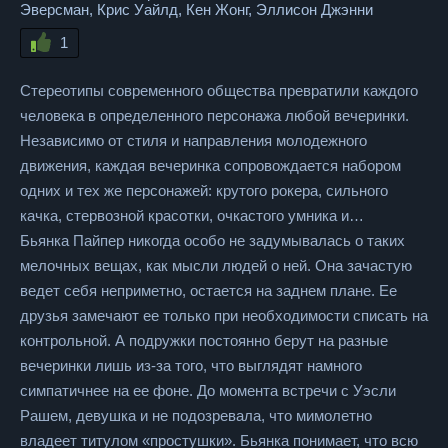
Эверсман, Крис Уайлд, Кен Жонг, Эллисон Джэнни
1
Стереотипы современного общества превратили каждого
человека в определенного персонажа любой вечеринки.
Независимо от стиля и направления молодежного
движения, каждая вечеринка сопровождается набором
одних и тех же персонажей: крутого рокера, сильного
качка, стервозной красотки, очкастого умника и…
Бьянка Пайпер никогда особо не задумывалась о таких
мелочных вещах, как мысли людей о ней. Она зачастую
ведет себя неприметно, остается на заднем плане. Ее
друзья замечают ее только при необходимости списать на
контрольной. А подружки постоянно берут на разные
вечеринки лишь из-за того, что выглядят намного
симпатичнее на ее фоне. До момента встречи с Уэсли
Рашем, девушка и не подозревала, что мимолетно
владеет титулом «простушки». Бьянка понимает, что всю