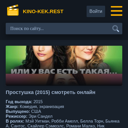
KINO-KEK.REST
Войти
Простушка (2015) смотреть онлайн
Год выхода:
2015
Жанр:
Комедия, экранизация
Выпущено:
США
Режиссер:
Эри Сандел
В ролях:
Мэй Уитман, Робби Амелл, Белла Торн, Бьянка
А. Сантос, Скайлер Сэмюэлс, Романи Малко, Ник