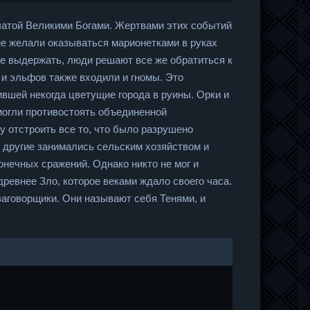
чатой Великими Богами. Жертвами этих событий
не желали оказываться марионетками в руках
не выдержать, люди решают все же обратиться к
и эльфов также входили и гномы. Это
вшей некогда цветущие города в руины. Орки и
могли противостоять объединенной
у отстроить все то, что было разрушено
 другие занимались сельским хозяйством и
онечных сражений. Однако никто не мог и
древнее Зло, которое веками ждало своего часа.
заговорщики. Они называют себя Тенями, и