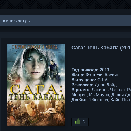
Сага: Тень Кабала (20
Год выхода:
2013
Жанр:
Фэнтези, боевик
Выпущено:
США
Режиссер:
Джон Лойд
В ролях:
Даниэль Чачран, Р
Моррис, Ив Мауро, Дэнни Дж
Джеймс Гейсфорд, Кайл Пол
2