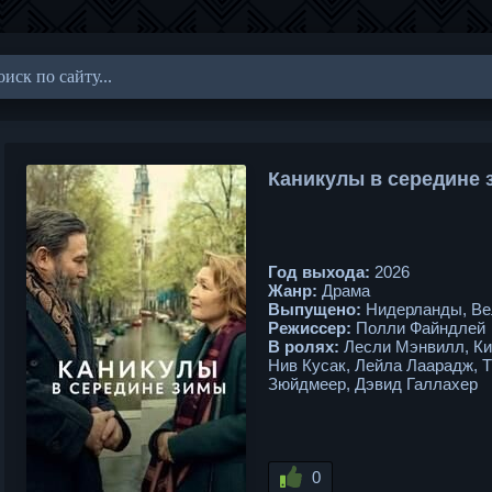
Каникулы в середине 
Год выхода:
2026
Жанр:
Драма
Выпущено:
Нидерланды, Ве
Режиссер:
Полли Файндлей
В ролях:
Лесли Мэнвилл, Ки
Нив Кусак, Лейла Лаарадж, Т
Зюйдмеер, Дэвид Галлахер
0