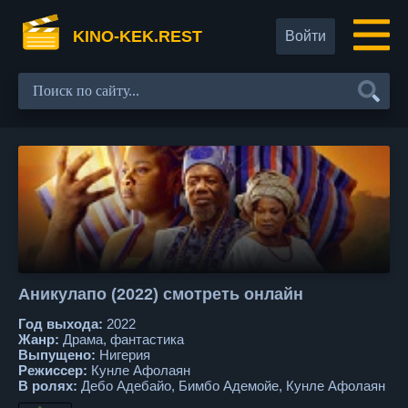
KINO-KEK.REST
Войти
Аникулапо (2022) смотреть онлайн
Год выхода:
2022
Жанр:
Драма, фантастика
Выпущено:
Нигерия
Режиссер:
Кунле Афолаян
В ролях:
Дебо Адебайо, Бимбо Адемойе, Кунле Афолаян