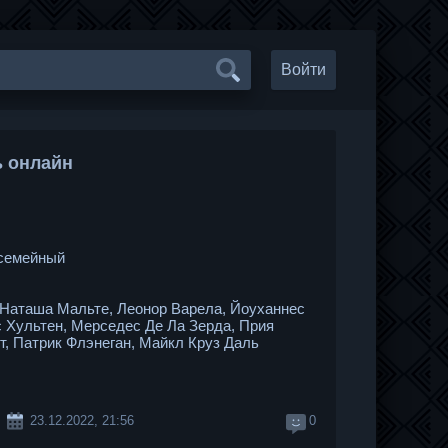
Войти
ь онлайн
 семейный
Наташа Мальте, Леонор Варела, Йоуханнес
 Хультен, Мерседес Де Ла Зерда, Прия
т, Патрик Флэнеган, Майкл Круз Даль
23.12.2022, 21:56
0