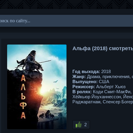
Альфа (2018) смотрет
Год выхода:
2018
Жанр:
Драма, приключения,
Выпущено:
США
Режиссер:
Альберт Хьюз
В ролях:
Коди Смит-МакФи, 
Хёйкьюр Йоуханнессон, Йенс
Раджаратнам, Спенсер Богер
2