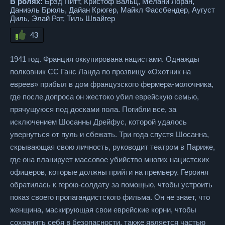
В ролях:
Брэд Питт, Кристоф Вальц, Мелани Лоран,
Даниэль Брюль, Дайан Крюгер, Майкл Фассбендер, Аугуст
Диль, Элай Рот, Тиль Швайгер
43
1941 год. Франция оккупирована нацистами. Однажды
полковник СС Ганс Ланда по прозвищу «Охотник на
евреев» прибыл в дом французского фермера-молочника,
где после допроса он жестоко убил еврейскую семью,
прячущуюся под досками пола. Погибли все, за
исключением Шосанны Дрейфус, которой удалось
увернуться от пуль и сбежать. Три года спустя Шосанна,
скрывающая свою личность, руководит театром в Париже,
где она планирует массовое убийство многих нацистских
офицеров, которые должны прийти на премьеру. Героиня
обратилась к герою-солдату за помощью, чтобы устроить
показ своего пропагандистского фильма. Он не знает, что
женщина, маскирующая свои еврейские корни, чтобы
сохранить себя в безопасности, также является частью