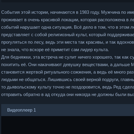
События этой истории, начинаются в 1983 году. Мужчина по и
проживает в очень красивой локации, которая расположена в 
событий нарушает одна ситуация. Всё дело в том, что в этом л
представляет с собой религиозный культ, который поддержив
прогуляться по лесу, ведь эти места так красивы, и так вдох
не знала, что вскоре её приметит сам лидер культа.
Для бедняжки, эта встреча не сулит ничего хорошего, так как
похитить её. Они накачивают девушку веществами, а дальше 
становится жертвой ритуального сожжения, а ведь её много ра
людьми не общаться. Лишившись своей верной подруги, главный
то дьявольскому культу точно не поздоровится, ведь Ред сдела
отправить обратно в ад откуда они никогда не должны были вы
Видеоплеер 1