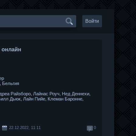
Войти
ь онлайн
ер
 Бельгия
реа Райзборо, Лайнас Роуч, Нед Деннехи,
Билл Дьюк, Лайн Пийе, Клеман Баронне,
22.12.2022, 11:11
0