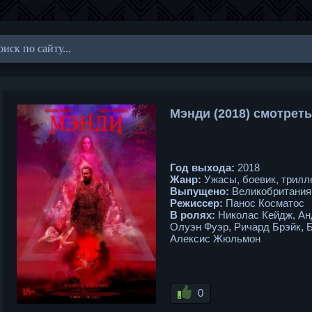
Мэнди (2018) смотрет
Год выхода:
2018
Жанр:
Ужасы, боевик, трилл
Выпущено:
Великобритания,
Режиссер:
Панос Косматос
В ролях:
Николас Кейдж, Анд
Олуэн Фуэр, Ричард Брэйк, 
Алексис Жюльмон
0