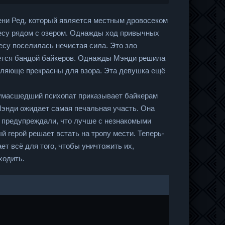
мени Ред, который является местным дровосеком
лесу рядом с озером. Однажды ход привычных
есу поселилась нечистая сила. Это зло
ается бандой байкеров. Однажды Мэнди решила
новляюще прекрасны для взора. Эта девушка ещё
 сумасшедший психопат приказывает байкерам
Мэнди ожидает самая печальная участь. Она
з предупреждали, что лучше с незнакомыми
 герой решает встать на тропу мести. Теперь-
ет всё для того, чтобы уничтожить их,
ходить.