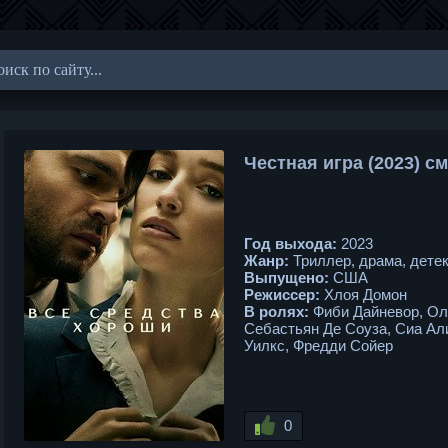
Честная игра (2023) с
Год выхода:
2023
Жанр:
Триллер, драма, дете
Выпущено:
США
Режиссер:
Хлоя Домон
В ролях:
Фиби Дайневор, Ол
Себастьян Де Соуза, Сиа Ал
Уилкс, Фредди Сойер
0