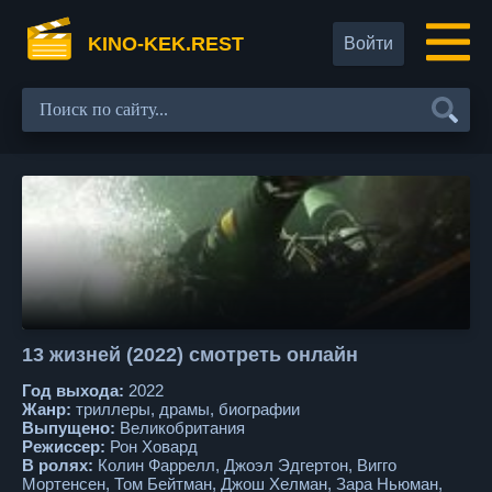
KINO-KEK.REST
Войти
13 жизней (2022) смотреть онлайн
Год выхода:
2022
Жанр:
триллеры, драмы, биографии
Выпущено:
Великобритания
Режиссер:
Рон Ховард
В ролях:
Колин Фаррелл, Джоэл Эдгертон, Вигго
Мортенсен, Том Бейтман, Джош Хелман, Зара Ньюман,