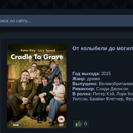
От колыбели до могилы
Год выхода:
2015
Жанр:
драма
Выпущено:
Великобритания
Режиссер:
Сэнди Джонсон
В ролях:
Питер Кэй, Лори Ки
Уилсон, Брайан Флетчер, Фр
0