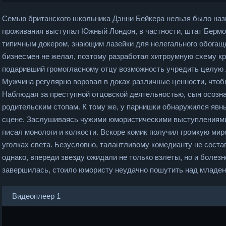
Семью британского школьника Дэнни Бейкера нельзя было наз
проживания выступал Южный Лондон, в частности, штат Бермо
типичным докером, знающим лазейки для нелегального обогащ
бизнесмен не желал, поэтому разработал хитроумную схему к
подаривший громогласному отцу возможность учредить целую 
Мужчина регулярно воровал в доках различные ценности, чтоб
Наблюдая за преступной отцовской деятельностью, сын осозна
родительским стопам. К тому же, у парнишки обнаружился явн
сцене. Заслушиваясь чужими юмористическими выступлениями
писал монологи и колкости. Вскоре комик получил громкую миро
уголках света. Безусловно, талантливому комедианту не соста
однако, впереди звезду ожидали не только взлеты, но и болез
завершилась, стоило юмористу неудачно пошутить над младен
Видеоплеер 1