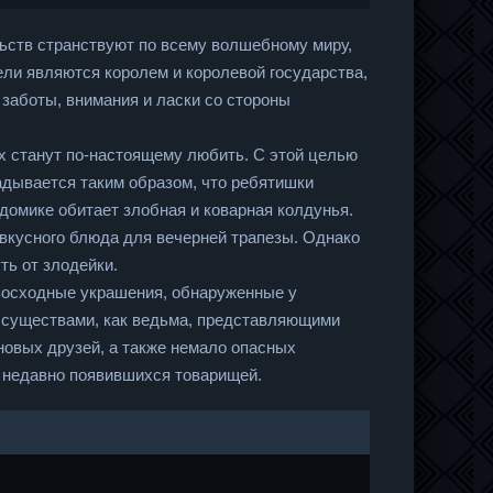
льств странствуют по всему волшебному миру,
ли являются королем и королевой государства,
 заботы, внимания и ласки со стороны
их станут по-настоящему любить. С этой целью
адывается таким образом, что ребятишки
 домике обитает злобная и коварная колдунья.
е вкусного блюда для вечерней трапезы. Однако
ть от злодейки.
евосходные украшения, обнаруженные у
е существами, как ведьма, представляющими
новых друзей, а также немало опасных
 недавно появившихся товарищей.