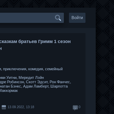
Войти
сказкам братьев Гримм 1 сезон
н
, приключения, комедия, семейный
ми Уитни, Мередит Лэйн
дре Робинсон, Скотт Эдсит, Рон Фанчес,
онатан Бэнкс, Адам Ламберт, Шарлотта
Маккормак
13.09.2022, 13:18
0