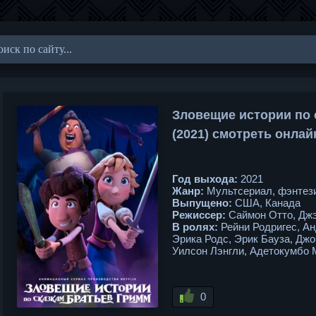
Зловещие истории по 
(2021) смотреть онлай
Год выхода:
2021
Жанр:
Мультсериал, фэнтези
Выпущено:
США, Канада
Режиссер:
Саймон Отто, Джэ
В ролях:
Рейни Родригес, Ан
Эрика Родс, Эрик Бауза, Дж
Уилсон Лэнгли, Адетокумбо 
0