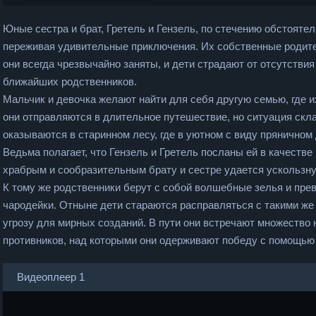
Юные сестра и брат, Гретель и Гензель, по стечению обстояте
переживая удивительные приключения. Их собственные родите
они всегда чрезвычайно заняты, и дети страдают от отсутствия
ближайших родственников.
Мальчик и девочка желают найти для себя другую семью, где 
они отправляются в длительное путешествие, но ситуация скл
оказываются в старинном лесу, где в уютном с виду пряничном
Ведьма полагает, что Гензель и Гретель посланы ей в качеств
храбрым и сообразительным брату и сестре удается ускользну
К тому же родственники берут с собой волшебные зелья и пр
чародейки. Отныне дети стараются расправляться с такими ж
угрозу для мирных созданий. В пути они встречают множество 
противников, над которыми они одерживают победу с помощью
Видеоплеер 1