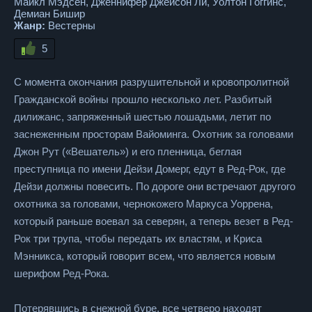
Майкл Мэдсен, Дженнифер Джейсон Ли, Уолтон Гоггинс,
Демиан Бишир
Жанр:
Вестерны
5
С момента окончания разрушительной и кровопролитной
Гражданской войны прошло несколько лет. Разбитый
дилижанс, запряженный шестью лошадьми, летит по
заснеженным просторам Вайоминга. Охотник за головами
Джон Рут («Вешатель») и его пленница, беглая
преступница по имени Дейзи Домерг, едут в Ред-Рок, где
Дейзи должны повесить. По дороге они встречают другого
охотника за головами, чернокожего Маркуса Уоррена,
который раньше воевал за северян, а теперь везет в Ред-
Рок три трупа, чтобы передать их властям, и Криса
Мэнникса, который говорит всем, что является новым
шерифом Ред-Рока.
Потерявшись в снежной буре, все четверо находят