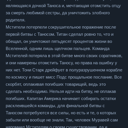
являющаяся дочкой Таноса и, мечтающая отомстить отцу
за смерть любимой сестры, да уничтожить злобного
родителя.
Мстители потерпели сокрушительное поражение после
первой битвы с Таносом. Титан сделал ровно то, что и
обещал, он уничтожил пятьдесят процентов жизни во
Вселенной, одним лишь щелчком пальцев. Команда
Мстителей потеряла в этой битве много своих соратников,
и они намерены отомстить Таносу, но права на ошибку у
них нет. Тони Старк дрейфует в полуразрушенном корабле
по космосу и пишет мисс Подс прощальное послание. Все
скорбят, оплакивая погибших товарищей, ведь это
сделать необходимо. Нельзя идти на битву, не оплакав
погибших. Капитан Америка начинает собирать остатки
расклеившейся команды, для финальной битвы с
Таносом потребуются все силы, но есть и те, о которых
забыли или вообще не знали. Так, человек Муравей сам
напомнил Мстителям о своем существовании, да и