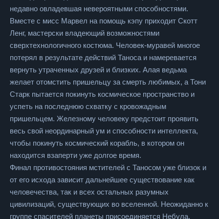
недавно овладевшая невероятными способностями.
Вместе с мисс Марвел на помощь кэпу приходит Скотт
Ленг, мастерски владеющий возможностями
сверхтехнологичного костюма. Человек-муравей многое
потерял в результате действий Таноса и намеревается
вернуть утраченных друзей и близких. Алая ведьма
желает отомстить пришельцу за смерть любимых, а Тони
Старк пытается покинуть космическое пространство и
успеть на последнюю схватку с кровожадным
пришельцем. Железному человеку предстоит проявить
весь свой неординарный ум и способности интеллекта,
чтобы покинуть космический корабль, в котором он
находится взаперти уже долгое время.
Финал противостояния мстителей с Таносом уже близок и
от его исхода зависит дальнейшее существование как
человечества, так и всех остальных разумных
цивилизаций, существующих во вселенной. Неожиданно к
группе спасителей планеты присоединяется Небула,