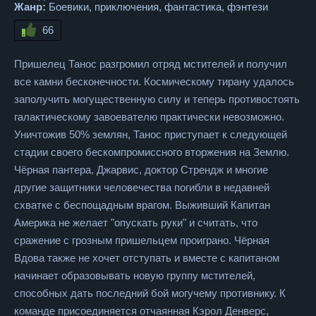
Жанр:
Боевики, приключения, фантастика, фэнтези
66
Пришелец Танос разгромил отряд мстителей и получил
все камни бесконечности. Космическому тирану удалось
заполучить могущественную силу и теперь противостоять
галактическому завоевателю практически невозможно.
Уничтожив 50% землян, Танос приступает к следующей
стадии своего бескомпромиссного вторжения на Землю.
Чёрная пантера, Джарвис, доктор Стрендж и многие
другие защитники человечества погибли в недавней
схватке с беспощадным врагом. Выживший Капитан
Америка не желает "опускать руки" и считать, что
сражение с грозным пришельцем проиграно. Чёрная
Вдова также не хочет отступать и вместе с капитаном
начинает образовывать новую группу мстителей,
способных дать последний бой могучему противнику. К
команде присоединяется отчаянная Кэрол Денверс,