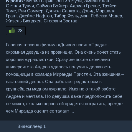
В ролях:
Мэрил Стрип, Энн Хэтэуэй, Эмили Блант,
Стэнли Туччи, Саймон Бэйкер, Адриан Гренье, Трэйси
Томс, Рич Соммер, Дэниэл Санжата, Дэвид Маршалл
Грант, Джеймс Нафтон, Тибор Фельдман, Ребекка Мэдер,
Жизель Бюндхен, Стефани Зостак
28
Главная героиня фильма «Дьявол носит «Прада» -
скромная девушка из провинции. Она очень хочет стать
хорошей журналисткой. Сразу же после окончания
университета Андреа удалось получить должность
помощницы в команде Миранды Пристли. Эта женщина –
настоящий деспот. Она работает редактором в
крупнейшем модном журнале. Именно о такой работе
Андреа и мечтала. Но девушка даже предположить себе
не может, сколько нервов ей придется потратить, прежде
чем Миранда оценит ее талант ...
Видеоплеер 1