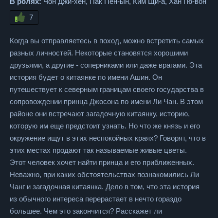
В ролях:
Чон Джи-хён, Пак Пён-ын, Ким Щи-а, Хан Гю-вон
7
Когда вы отправляетесь в поход, можно встретить самых
разных личностей. Некоторые становятся хорошими
друзьями, а другие - соперниками или даже врагами. Эта
история будет о китаянке по имени Ашин. Он
путешествует к северным границам своего государства в
сопровождении принца Джосона по имени Ли Чан. В этом
районе они встречают загадочную китаянку, историю,
которую им еще предстоит узнать. Но что же князь и его
окружение ищут в этих неспокойных краях? Говорят, что в
этих местах продают так называемые живые цветы.
Этот человек хочет найти принца и его приближенных.
Неважно, при каких обстоятельствах познакомились Ли
Чанг и загадочная китаянка. Дело в том, что эта история
из обычного интереса перерастает в нечто гораздо
большее. Чем это закончится? Расскажет ли