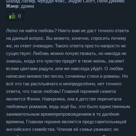
Шазад Латиф, Фредди Фокс, Эндрю Скотт, Лили Джеймс
Жанр:
драма
0
Легко ли найти любовь? Никто вам не даст точного ответа
на данный вопрос. Вы можете, конечно, спросить почему
же, но ответ очевиден. Такого ответа просто-напросто не
существует. Любовь можно почувствовать, но никогда не
знаешь, когда это чувство придёт в твою жизнь, засияет
всеми цветами радуги, или же навсегда уйдёт. О любви
написано множество песен, сочинены стихи и романы. Но
всё это так расплывчато и неопределённо, нет точного
ответа, что такое любовь! Главной героиней сюжета
является Фэнни. Наверняка, она в детстве перечитала
любовных романов, ведь ещё бы, это было единственным
занимательным времяпрепровождением в те далёкие
времена. Главная героиня является представительницей
английского семейства. Членов её семьи уважают, но