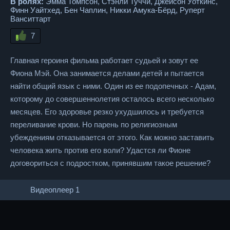
В ролях:
Эмма Томпсон, Стэнли Туччи, Джейсон Уоткинс,
Финн Уайтхед, Бен Чаплин, Никки Амука-Бёрд, Руперт
Ванситтарт
7
Главная героиня фильма работает судьей и зовут ее
Фиона Мэй. Она занимается делами детей и пытается
найти общий язык с ними. Один из ее подопечных - Адам,
которому до совершеннолетия осталось всего несколько
месяцев. Его здоровье резко ухудшилось и требуется
переливание крови. Но парень по религиозным
убеждениям отказывается от этого. Как можно заставить
человека жить против его воли? Удастся ли Фионе
договориться с подростком, принявшим такое решение?
Видеоплеер 1