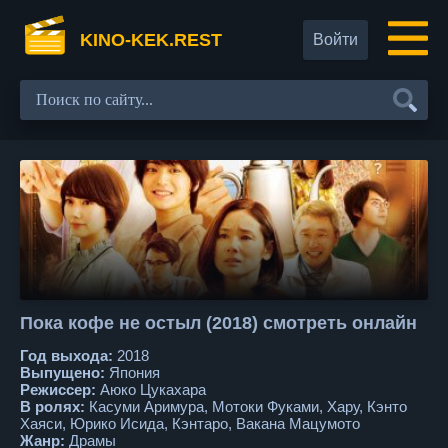
KINO-KEK.REST
Войти
Пока кофе не остыл (2018) смотреть онлайн
Год выхода:
2018
Выпущено:
Япония
Режиссер:
Аюко Цукахара
В ролях:
Касуми Аримура, Мотоки Фуками, Хару, Кэнто
Хаяси, Юрико Исида, Кэнтаро, Вакана Мацумото
Жанр:
Драмы