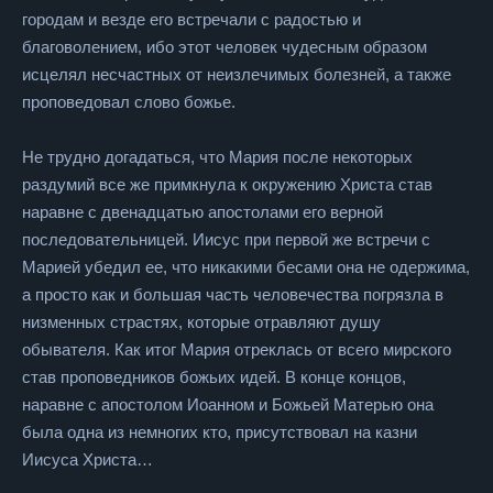
городам и везде его встречали с радостью и
благоволением, ибо этот человек чудесным образом
исцелял несчастных от неизлечимых болезней, а также
проповедовал слово божье.
Не трудно догадаться, что Мария после некоторых
раздумий все же примкнула к окружению Христа став
наравне с двенадцатью апостолами его верной
последовательницей. Иисус при первой же встречи с
Марией убедил ее, что никакими бесами она не одержима,
а просто как и большая часть человечества погрязла в
низменных страстях, которые отравляют душу
обывателя. Как итог Мария отреклась от всего мирского
став проповедников божьих идей. В конце концов,
наравне с апостолом Иоанном и Божьей Матерью она
была одна из немногих кто, присутствовал на казни
Иисуса Христа…