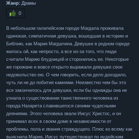
Жанр:
Драмы
0
В небольшом галилейском городе Магдала проживала
одинокая, симпатичная девушка, вошедшая в историю и
Библию, как Мария Магдалина. Девушке в родном городе
жилось ой, как непросто, а все из-за того, что люди
считали Марию блудницей и сторонились ее. Некоторые
же горожане и вовсе открыто выражали девушке свое
недовольство ею. О чем говорить, если дело доходило,
чуть ли не до побития камнями. Неизвестно чем бы это
все закончилось для девушки, если бы однажды она не
узнала о существовании таинственного человека из
города Назарета славившегося своими чудесными
деяниями. Этого человека звали Иисус Христос, и он
принимал всех в своем доме в независимости от
проблемы, пола и звания страждущего. Плюс ко всему как
выяснила Мария, Иисус путешествовал по иудейским