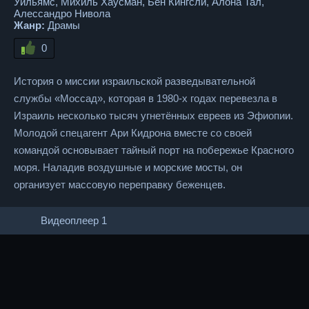
Уильямс, Михиль Хаусман, Бен Кингсли, Алона Тал,
Алессандро Нивола
Жанр:
Драмы
0
История о миссии израильской разведывательной
службы «Моссад», которая в 1980-х годах перевезла в
Израиль несколько тысяч угнетённых евреев из Эфиопии.
Молодой спецагент Ари Кидрона вместе со своей
командой основывает тайный порт на побережье Красного
моря. Наладив воздушные и морские мосты, он
организует массовую переправку беженцев.
Видеоплеер 1