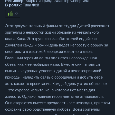
Режиссер:
Марк Линфилд, Аластер Фовергилл
В ролях:
Тина Фей
0
Этот документальный фильм от студии Дисней расскажет
зрителям о непростой жизни обезьян из уникального
клана Хана. Эта группировка обитателей индийских
джунглей каждый божий день ведет непростую борьбу за
свое место в жестокой иерархии животного мира.
Главными героями ленты являются новорожденная
обезьянка и ее любимая мама. Вместе они пытаются
выжить в суровых условиях дикой и негостеприимной
природы, наладить связь с сородичами и добыть себе
хоть какое-то пропитание. Каждый день у этих обезьянок
– это суровое испытание, в котором нет места для
жалости. Однако главные герои ленты не отчаиваются.
Они стараются вместе преодолеть все невзгоды, при этом
сохранив свою родственную любовь. Всем зрителям,