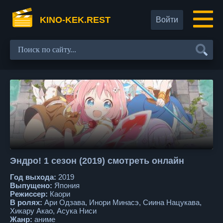
KINO-KEK.REST
Войти
Эндро! 1 сезон (2019) смотреть онлайн
Год выхода:
2019
Выпущено:
Япония
Режиссер:
Каори
В ролях:
Ари Одзава, Инори Минасэ, Сиина Нацукава,
Хикару Акао, Асука Ниси
Жанр:
аниме